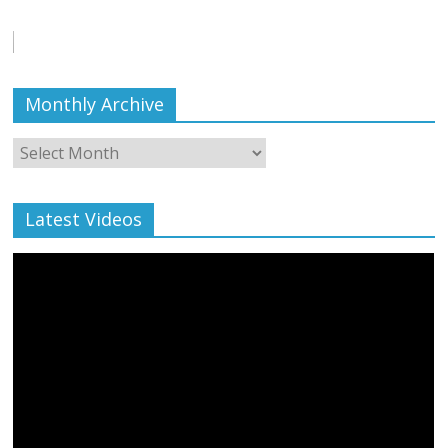
August 6, 2021
Editor All Rights
0
Monthly Archive
Monthly
Archive
Latest Videos