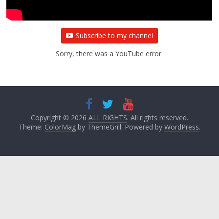
Subscribe to my channel
Sorry, there was a YouTube error.
Copyright © 2026
ALL RIGHTS
. All rights reserved.
Theme:
ColorMag
by ThemeGrill. Powered by
WordPress
.