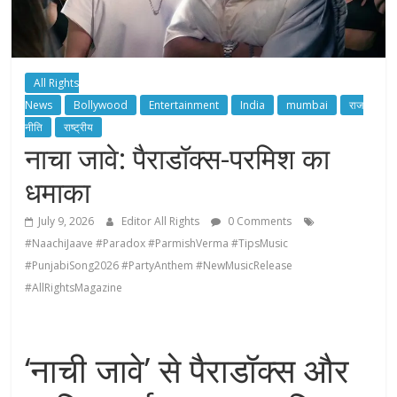
All Rights
News
Bollywood
Entertainment
India
mumbai
राज
नीति
राष्ट्रीय
नाचा जावे: पैराडॉक्स-परमिश का
धमाका
July 9, 2026
Editor All Rights
0 Comments
#NaachiJaave #Paradox #ParmishVerma #TipsMusic
#PunjabiSong2026 #PartyAnthem #NewMusicRelease
#AllRightsMagazine
‘नाची जावे’ से पैराडॉक्स और