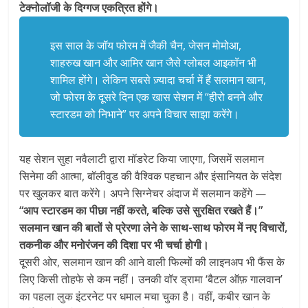
टेक्नोलॉजी के दिग्गज एकत्रित होंगे।
इस साल के जॉय फोरम में जैकी चैन, जेसन मोमोआ,
शाहरुख खान और आमिर खान जैसे ग्लोबल आइकॉन भी
शामिल होंगे। लेकिन सबसे ज़्यादा चर्चा में हैं सलमान खान,
जो फोरम के दूसरे दिन एक खास सेशन में “हीरो बनने और
स्टारडम को निभाने” पर अपने विचार साझा करेंगे।
यह सेशन सुहा नवैलाटी द्वारा मॉडरेट किया जाएगा, जिसमें सलमान
सिनेमा की आत्मा, बॉलीवुड की वैश्विक पहचान और इंसानियत के संदेश
पर खुलकर बात करेंगे। अपने सिग्नेचर अंदाज में सलमान कहेंगे —
“आप स्टारडम का पीछा नहीं करते, बल्कि उसे सुरक्षित रखते हैं।”
सलमान खान की बातों से प्रेरणा लेने के साथ-साथ फोरम में नए विचारों,
तकनीक और मनोरंजन की दिशा पर भी चर्चा होगी।
दूसरी ओर, सलमान खान की आने वाली फिल्मों की लाइनअप भी फैंस के
लिए किसी तोहफे से कम नहीं। उनकी वॉर ड्रामा ‘बैटल ऑफ़ गालवान’
का पहला लुक इंटरनेट पर धमाल मचा चुका है। वहीं, कबीर खान के