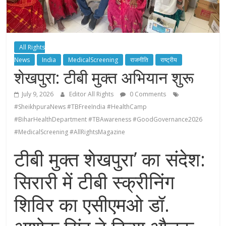
All Rights
News
India
MedicalScreening
राजनीति
राष्ट्रीय
शेखपुरा: टीबी मुक्त अभियान शुरू
July 9, 2026
Editor All Rights
0 Comments
#SheikhpuraNews #TBFreeIndia #HealthCamp
#BiharHealthDepartment #TBAwareness #GoodGovernance2026
#MedicalScreening #AllRightsMagazine
टीबी मुक्त शेखपुरा’ का संदेश:
सिरारी में टीबी स्क्रीनिंग
शिविर का एसीएमओ डॉ.