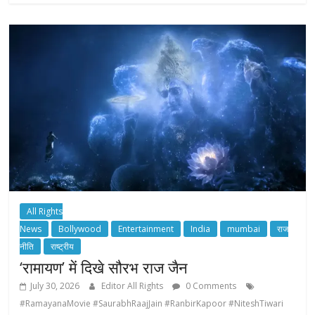
All Rights
News
Bollywood
Entertainment
India
mumbai
राज
नीति
राष्ट्रीय
‘रामायण’ में दिखे सौरभ राज जैन
July 30, 2026
Editor All Rights
0 Comments
#RamayanaMovie #SaurabhRaajJain #RanbirKapoor #NiteshTiwari