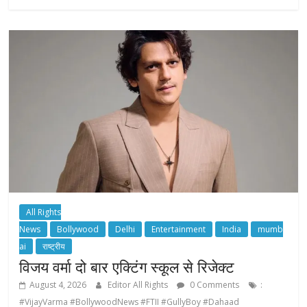
All Rights
News
Bollywood
Delhi
Entertainment
India
mumb
ai
राष्ट्रीय
विजय वर्मा दो बार एक्टिंग स्कूल से रिजेक्ट
August 4, 2026
Editor All Rights
0 Comments
:
#VijayVarma #BollywoodNews #FTII #GullyBoy #Dahaad