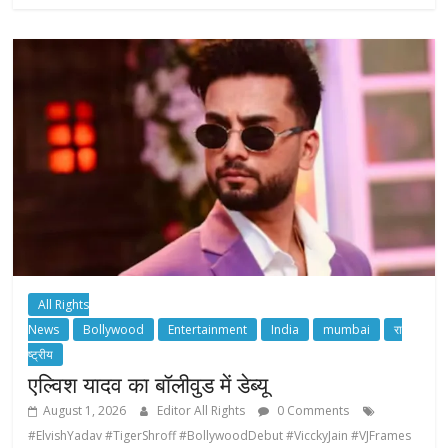
All Rights
News
Bollywood
Entertainment
India
mumbai
रा
ष्ट्रीय
एल्विश यादव का बॉलीवुड में डेब्यू
August 1, 2026
Editor All Rights
0 Comments
#ElvishYadav #TigerShroff #BollywoodDebut #VicckyJain #VJFrames