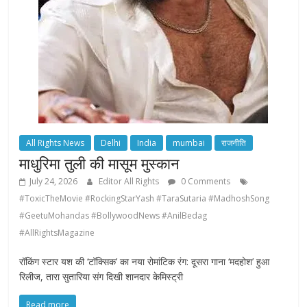
All Rights News
Delhi
India
mumbai
राजनीति
माधुरिमा तुली की मासूम मुस्कान
July 24, 2026
Editor All Rights
0 Comments
#ToxicTheMovie #RockingStarYash #TaraSutaria #MadhoshSong
#GeetuMohandas #BollywoodNews #AnilBedag
#AllRightsMagazine
रॉकिंग स्टार यश की ‘टॉक्सिक’ का नया रोमांटिक रंग: दूसरा गाना ‘मदहोश’ हुआ
रिलीज, तारा सुतारिया संग दिखी शानदार केमिस्ट्री
Read more