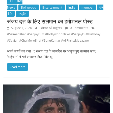
All Rights
News
Bollywood
Entertainment
India
mumbai
राज
नीति
राष्ट्रीय
संजय दत्त के लिए सलमान का इमोशनल पोस्ट
August 1, 2026
Editor All Rights
0 Comments
#SalmanKhan #SanjayDutt #BollywoodNews #SanjayDuttBirthday
#Saajan #ChalMereBhai #SonuKumar #AllRightsMagazine
अपने बच्चों का बाबा…’: संजय दत्त के जन्मदिन पर भावुक हुए सलमान खान;
‘भाईजान’ ने गले लगाकर लिखा दिल छू
Read more