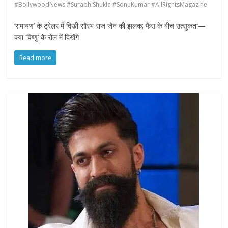
#BollywoodNews #SurabhiShukla #SonuKumar #AllRightsMagazine
‘रामायण’ के ट्रेलर में दिखी सौरभ राज जैन की झलक; फैंस के बीच उत्सुकता—
क्या ‘विष्णु’ के रोल में दिखेंगे
Read more