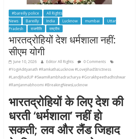
#bareilly police
All Rights
News
Bareilly
India
Lucknow
mumbai
Uttar
Pradesh
राजनीति
राष्ट्रीय
भारतद्रोहियों देश धर्मशाला नहीं:
सीएम योगी
June 10, 2026
Editor All Rights
0 Comments
#YogiAdityanath #RamkathaLucknow #LoveJihadStrictness
#LandJihadUP #SwamiRambhadracharya #Gorakhpeethadhishwar
#RamJanmabhoomi #BreakingNewsLucknow
भारतद्रोहियों के लिए देश की
धरती ‘धर्मशाला’ नहीं हो
सकती; लव और लैंड जिहाद