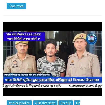
Read more
#bareilly police
All Rights News
Bareilly
UP