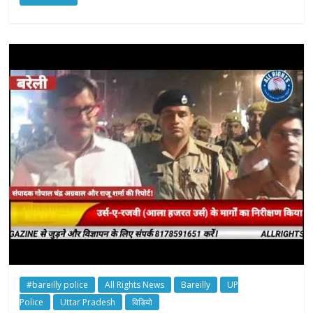
#bareilly police
All Rights News
Bareilly
UP
Police
Uttar Pradesh
विडियो