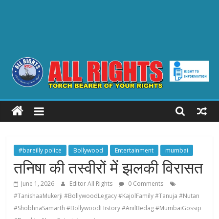
ALL
RIGHTS
Torch
#bareilly police
Bollywood
Entertainment
mumbai
Bearer
तनिषा की तस्वीरों में झलकी विरासत
of
your
June 1, 2026
Editor All Rights
0 Comments
Rights
#TanishaaMukerji #BollywoodLegacy #KajolFamily #Tanuja #Nutan
#ShobhnaSamarth #BollywoodHistory #AnilBedag #MumbaiGossip