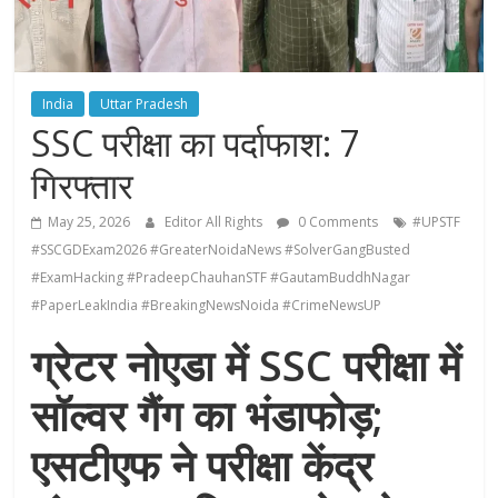
India
Uttar Pradesh
SSC परीक्षा का पर्दाफाश: 7
गिरफ्तार
May 25, 2026
Editor All Rights
0 Comments
#UPSTF
#SSCGDExam2026 #GreaterNoidaNews #SolverGangBusted
#ExamHacking #PradeepChauhanSTF #GautamBuddhNagar
#PaperLeakIndia #BreakingNewsNoida #CrimeNewsUP
ग्रेटर नोएडा में SSC परीक्षा में
सॉल्वर गैंग का भंडाफोड़;
एसटीएफ ने परीक्षा केंद्र