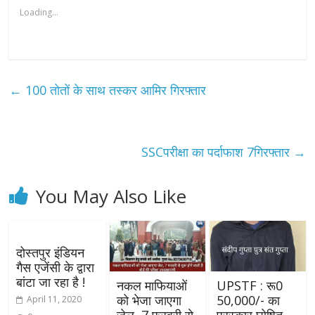
Loading...
←
100 तोतों के साथ तस्कर आमिर गिरफ्तार
SSCपरीक्षा का पर्दाफाश 7गिरफ्तार
→
You May Also Like
दोस्तपुर इंडियन
गैस एजेंसी के द्वारा
बांटा जा रहा है !
नकल माफियाओं
UPSTF : रू0
को भेजा जाएगा
50,000/- का
April 11, 2020
जेल, 7 फरवरी से
पुरस्कार घोषित