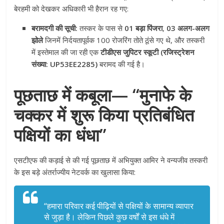
बेरहमी को देखकर अधिकारी भी हैरान रह गए
:
बरामदगी की सूची:
तस्कर के पास से
01 बड़ा पिंजरा
,
03 अलग-अलग
झोले
जिनमें निर्दयतापूर्वक 100 रोजरिंग तोते ठूंसे गए थे, और तस्करी
में इस्तेमाल की जा रही एक
टीडीएस जुपिटर स्कूटी (रजिस्ट्रेशन
संख्या: UP53EE2285)
बरामद की गई है
।
पूछताछ में कबूला— “मुनाफे के
चक्कर में शुरू किया प्रतिबंधित
पक्षियों का धंधा”
एसटीएफ की कड़ाई से की गई पूछताछ में अभियुक्त आमिर ने वन्यजीव तस्करी
के इस बड़े अंतर्राज्यीय नेटवर्क का खुलासा किया
:
“हमारा परिवार कई पीढ़ियों से पक्षियों के सामान्य व्यापार
से जुड़ा है। लेकिन पिछले कुछ वर्षों से इस धंधे में