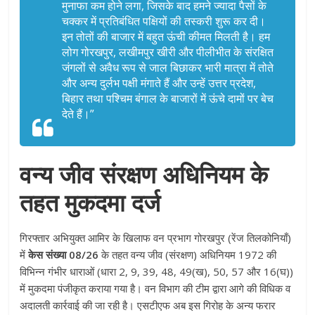
मुनाफा कम होने लगा, जिसके बाद हमने ज्यादा पैसों के
चक्कर में प्रतिबंधित पक्षियों की तस्करी शुरू कर दी।
इन तोतों की बाजार में बहुत ऊंची कीमत मिलती है। हम
लोग गोरखपुर, लखीमपुर खीरी और पीलीभीत के संरक्षित
जंगलों से अवैध रूप से जाल बिछाकर भारी मात्रा में तोते
और अन्य दुर्लभ पक्षी मंगाते हैं और उन्हें उत्तर प्रदेश,
बिहार तथा पश्चिम बंगाल के बाजारों में ऊंचे दामों पर बेच
देते हैं।”
वन्य जीव संरक्षण अधिनियम के
तहत मुकदमा दर्ज
गिरफ्तार अभियुक्त आमिर के खिलाफ वन प्रभाग गोरखपुर (रेंज तिलकोनियाँ)
में
केस संख्या 08/26
के तहत वन्य जीव (संरक्षण) अधिनियम 1972 की
विभिन्न गंभीर धाराओं (धारा 2, 9, 39, 48, 49(ख), 50, 57 और 16(घ))
में मुकदमा पंजीकृत कराया गया है
। वन विभाग की टीम द्वारा आगे की विधिक व
अदालती कार्रवाई की जा रही है
। एसटीएफ अब इस गिरोह के अन्य फरार