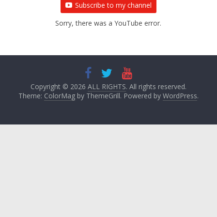
Subscribe to my channel
Sorry, there was a YouTube error.
Copyright © 2026
ALL RIGHTS
. All rights reserved.
Theme:
ColorMag
by ThemeGrill. Powered by
WordPress
.