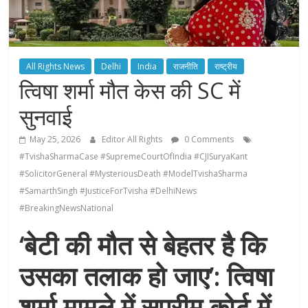
All Rights News
Delhi
India
राजनीति
राष्ट्रीय
त्विषा शर्मा मौत केस की SC में
सुनवाई
May 25, 2026
Editor All Rights
0 Comments
#TvishaSharmaCase #SupremeCourtOfIndia #CJISuryaKant
#SolicitorGeneral #MysteriousDeath #ModelTvishaSharma
#SamarthSingh #JusticeForTvisha #DelhiNews
#BreakingNewsNational
‘बेटी की मौत से बेहतर है कि
उसका तलाक हो जाए’: त्विषा
शर्मा मामले में सुप्रीम कोर्ट में