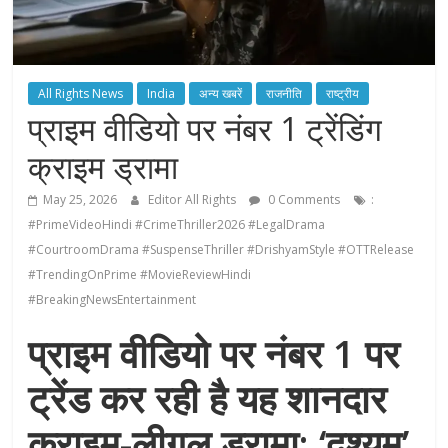
All Rights News
India
अन्य खबरें
राजनीति
राष्ट्रीय
प्राइम वीडियो पर नंबर 1 ट्रेंडिंग
क्राइम ड्रामा
May 25, 2026
Editor All Rights
0 Comments
:
#PrimeVideoHindi #CrimeThriller2026 #LegalDrama
#CourtroomDrama #SuspenseThriller #DrishyamStyle #OTTRelease
#TrendingOnPrime #MovieReviewHindi
#BreakingNewsEntertainment
प्राइम वीडियो पर नंबर 1 पर
ट्रेंड कर रही है यह शानदार
क्राइम-लीगल ड्रामा; ‘दृश्यम’