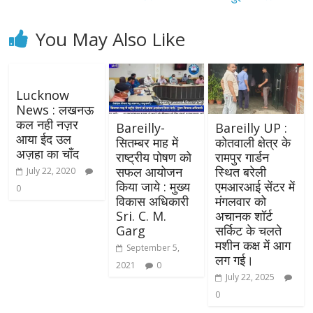
You May Also Like
Lucknow
News : लखनऊ
कल नही नज़र
Bareilly-
Bareilly UP :
आया ईद उल
सितम्बर माह में
कोतवाली क्षेत्र के
अज़हा का चाँद
राष्ट्रीय पोषण को
रामपुर गार्डन
सफल आयोजन
स्थित बरेली
July 22, 2020
किया जाये : मुख्य
एमआरआई सेंटर में
0
विकास अधिकारी
मंगलवार को
Sri. C. M.
अचानक शॉर्ट
Garg
सर्किट के चलते
मशीन कक्ष में आग
September 5,
लग गई।
2021
0
July 22, 2025
0