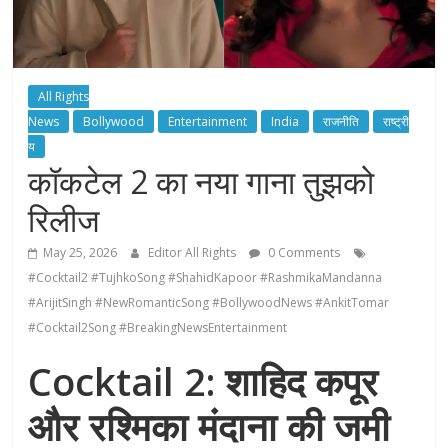
All Rights
News
Bollywood
Entertainment
India
राजनीति
राष्ट्री
य
कॉकटेल 2 का नया गाना तुझको
रिलीज
May 25, 2026
Editor All Rights
0 Comments
#Cocktail2 #TujhkoSong #ShahidKapoor #RashmikaMandanna
#ArijitSingh #NewRomanticSong #BollywoodNews #AnkitTomar
#Cocktail2Song #BreakingNewsEntertainment
Cocktail 2: शाहिद कपूर
और रश्मिका मंदाना की जमी