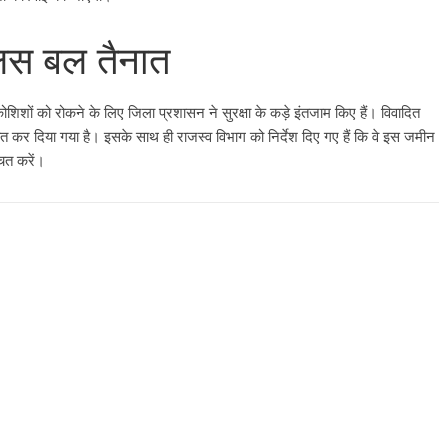
ुलिस बल तैनात
ोशिशों को रोकने के लिए जिला प्रशासन ने सुरक्षा के कड़े इंतजाम किए हैं। विवादित
ात कर दिया गया है। इसके साथ ही राजस्व विभाग को निर्देश दिए गए हैं कि वे इस जमीन
चित करें।
All Rights News
Bareilly
Uttar
Pradesh
राजनीति
हॉट राजनीतिक
समाजवादी पार्टी ने किया महंगाई के
खिलाफ प्रदर्शन
August 4, 2021
Editor All Rights
0