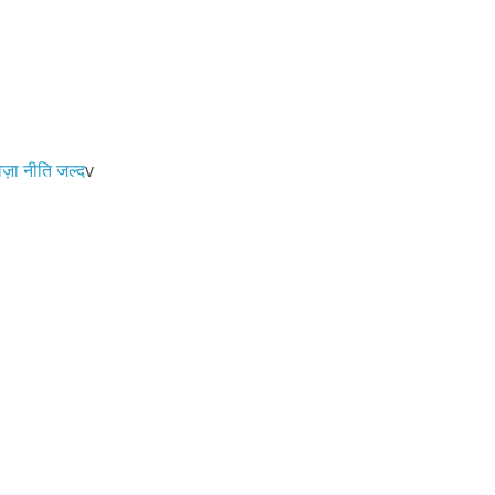
़ा नीति जल्द
v