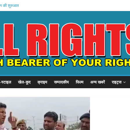
न की शुरुआत
होस्टल दौरा
 21 हजार करोड़
का इनामी अरेस्ट
चे खादी मॉल
-स्टाइल
खेल-कूद
क्राइम
सम्पादकीय
फिल्म
अन्य खबरें
राइट्स