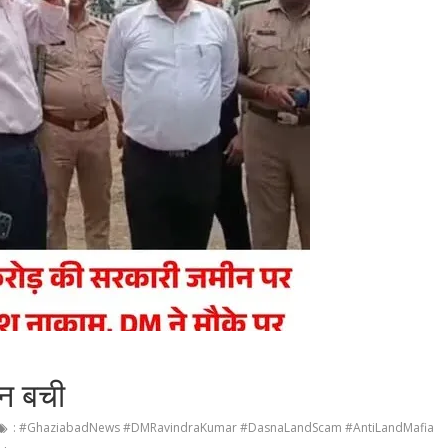
ीन बची
: #GhaziabadNews #DMRavindraKumar #DasnaLandScam #AntiLandMafia