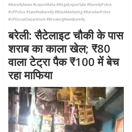
#BareillyNews #LiquorMafia #IllegalLiquorSale #BareillyPolice
#UPPolice #SatelliteBareilly #BlackMarketing #BaradariPolice
#UPExciseDepartment #BreakingNewsBareilly
बरेली: सैटेलाइट चौकी के पास
शराब का काला खेल; ₹80
वाला टेट्रा पैक ₹100 में बेच
रहा माफिया
Video
Player