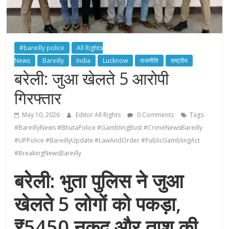
#bareilly police
All Rights
News
Bareilly
India
Lucknow
राजनीति
राष्ट्रीय
बरेली: जुआ खेलते 5 आरोपी
गिरफ्तार
May 10, 2026
Editor All Rights
0 Comments
Tags:
#BareillyNews #BhutaPolice #GamblingBust #CrimeNewsBareilly
#UPPolice #BareillyUpdate #LawAndOrder #PublicGamblingAct
#BreakingNewsBareilly
बरेली: भुता पुलिस ने जुआ
खेलते 5 लोगों को पकड़ा,
₹5450 नकद और ताश की