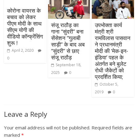
कोरोना वायरस के
बचाव को लेकर
पीएम मोदी के साथ
संजू राठौड़ का
उपभोक्ता कार्य
सीएम योगी की
गाना “सुंदरी” बना
मंत्री श्री
वीडियो कॉन्फ्रेंसिंग
सेंसेशन “गुलाबी
रामविलास पासवान
शुरू !
साड़ी” के बाद अब
ने प्रधानमंत्री
“सुंदरी” से छाए
मोदी की ‘मेक-इन-
April 2, 2020
संजू राठौड़
इंडिया’ पहल के
0
अंतर्गत बने बुलेट
September 18,
रोधी जैकेटों को
2025
0
प्रदर्शित किया;
October 5,
2019
0
Leave a Reply
Your email address will not be published.
Required fields are
marked
*