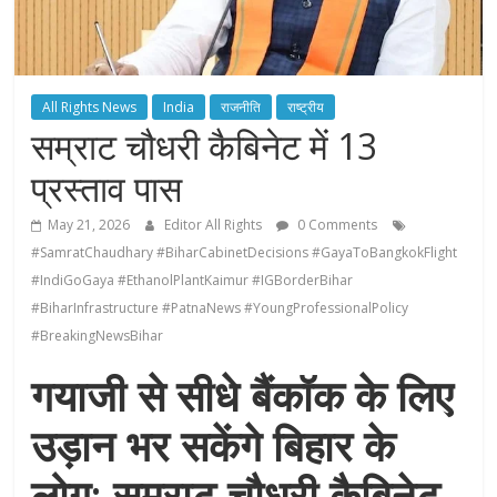
All Rights News
India
राजनीति
राष्ट्रीय
सम्राट चौधरी कैबिनेट में 13
प्रस्ताव पास
May 21, 2026
Editor All Rights
0 Comments
#SamratChaudhary #BiharCabinetDecisions #GayaToBangkokFlight
#IndiGoGaya #EthanolPlantKaimur #IGBorderBihar
#BiharInfrastructure #PatnaNews #YoungProfessionalPolicy
#BreakingNewsBihar
गयाजी से सीधे बैंकॉक के लिए
उड़ान भर सकेंगे बिहार के
लोग; सम्राट चौधरी कैबिनेट