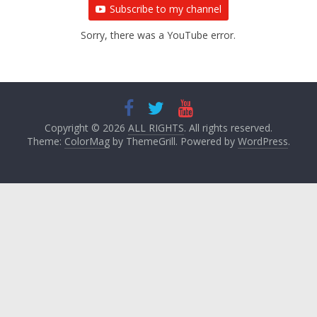
Subscribe to my channel
Sorry, there was a YouTube error.
Copyright © 2026
ALL RIGHTS
. All rights reserved.
Theme:
ColorMag
by ThemeGrill. Powered by
WordPress
.