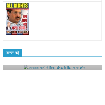
All Rights News
Bareilly
Uttar Pradesh
राजनीति
हॉट
राजनीतिक
जरूर पढ़ें
समाजवादी पार्टी ने किया महंगाई के खिलाफ प्रदर्शन
August 4, 2021
Editor All Rights
0