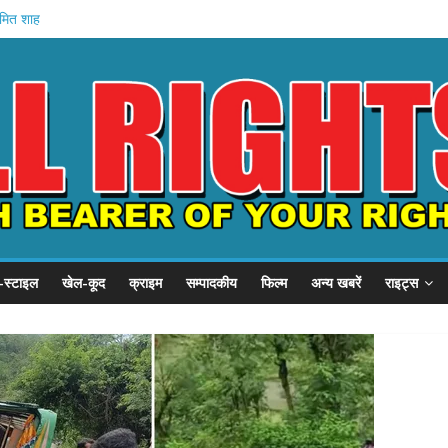
अमित शाह
गृह मंत्रालय
े में मौत
वेतन रोका
यारी
-स्टाइल
खेल-कूद
क्राइम
सम्पादकीय
फिल्म
अन्य खबरें
राइट्स