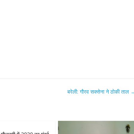
उपाध्यक्ष सोनू बाल्मीकि का किया ग
स्वागत
August 6, 2021
Editor All Rights
0
Bareilly
Uttar
हॉट राजनीतिक
 ने किया महंगाई के
न
बरेली: गौरव सक्सेना ने ठोकी ताल
Editor All Rights
0