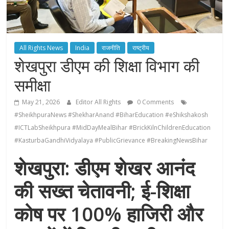
All Rights News
India
राजनीति
राष्ट्रीय
शेखपुरा डीएम की शिक्षा विभाग की
समीक्षा
May 21, 2026
Editor All Rights
0 Comments
#SheikhpuraNews #ShekharAnand #BiharEducation #eShikshakosh
#ICTLabSheikhpura #MidDayMealBihar #BrickKilnChildrenEducation
#KasturbaGandhiVidyalaya #PublicGrievance #BreakingNewsBihar
शेखपुरा: डीएम शेखर आनंद
की सख्त चेतावनी; ई-शिक्षा
कोष पर 100% हाजिरी और