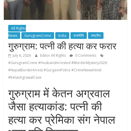
All Rights
News
GurugramCrime
India
राजनीति
राष्ट्रीय
गुरुग्राम: पत्नी की हत्या कर फरार
July 6, 2026
Editor All Rights
0 Comments
#GurugramCrime #HusbandArrested #MurderMystery2026
#NepalBorderArrest #GurgaonPolice #CrimeNewsHindi
#KetanAgrawalCase
गुरुग्राम में केतन अग्रवाल
जैसा हत्याकांड: पत्नी की
हत्या कर प्रेमिका संग नेपाल