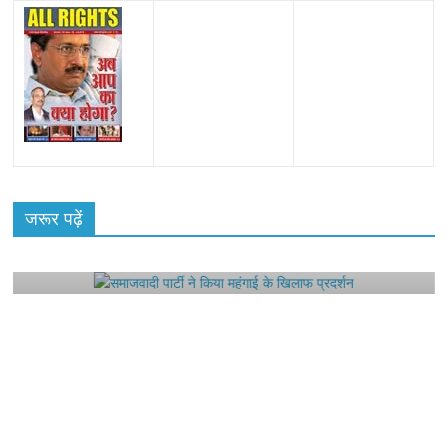
All Rights News
Bareilly
Uttar Pradesh
राजनीति
हॉट
राजनीतिक
जरूर पढ़ें
समाजवादी पार्टी ने किया महंगाई के खिलाफ प्रदर्शन
August 4, 2021
Editor All Rights
0