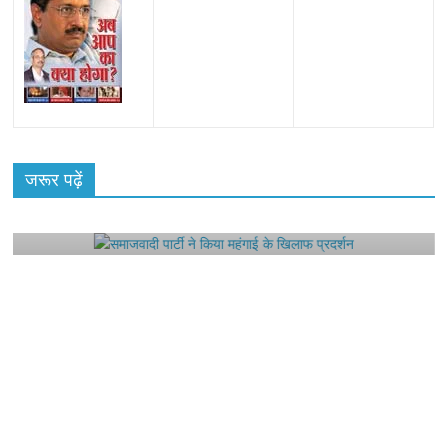
All Rights News
Bareilly
Uttar Pradesh
राजनीति
हॉट
राजनीतिक
जरूर पढ़ें
समाजवादी पार्टी ने किया महंगाई के खिलाफ प्रदर्शन
August 4, 2021
Editor All Rights
0