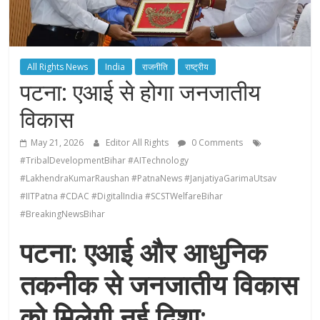
All Rights News
India
राजनीति
राष्ट्रीय
पटना: एआई से होगा जनजातीय
विकास
May 21, 2026
Editor All Rights
0 Comments
#TribalDevelopmentBihar #AITechnology
#LakhendraKumarRaushan #PatnaNews #JanjatiyaGarimaUtsav
#IITPatna #CDAC #DigitalIndia #SCSTWelfareBihar
#BreakingNewsBihar
पटना: एआई और आधुनिक
तकनीक से जनजातीय विकास
को मिलेगी नई दिशा;