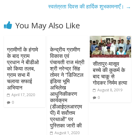
स्वतंत्रता दिवस की हार्दिक शुभकामनाएँ।
→
You May Also Like
ग्रामीणों के हंगामे
केन्द्रीय ग्रामीण
के बाद ग्राम
विकास एवं
प्रधान ने बीडीओ
पंचायती राज मंत्री
सीतापुर-मासूम
को किया तलब,
श्री नरेन्द्र सिंह
बच्चे की कुकर्म के
ग्राम सभा में
तोमर ने “डिजिटल
बाद चाकू से
चलाया सफाई
इंडिया भूमि
गोदकर निर्मम हत्या
अभियान
अभिलेख
August 8, 2019
आधुनिकीकरण
April 17, 2020
0
कार्यक्रम
0
(डीआईएलआरएम
पी) में सर्वोत्तम
प्रथाओं” पर
पुस्तिका जारी की
August 1, 2020