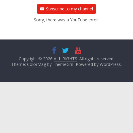
Subscribe to my channel
Sorry, there was a YouTube error.
Copyright © 2026
ALL RIGHTS
. All rights reserved.
Theme:
ColorMag
by ThemeGrill. Powered by
WordPress
.