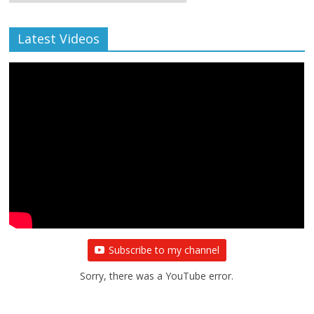
Archive
Latest Videos
All Rights News
Bareilly
Uttar Pradesh
राजनीति
हॉट
राजनीतिक
प्रथम आगमन पर नवनियुक्त प्रदेश उपाध्यक्ष सोनू
बाल्मीकि का किया गया स्वागत
August 6, 2021
Editor All Rights
0
Subscribe to my channel
Sorry, there was a YouTube error.