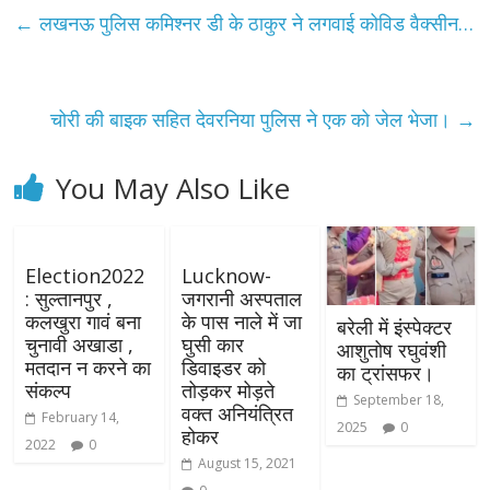
←
लखनऊ पुलिस कमिश्नर डी के ठाकुर ने लगवाई कोविड वैक्सीन…
चोरी की बाइक सहित देवरनिया पुलिस ने एक को जेल भेजा।
→
You May Also Like
Election2022
Lucknow-
: सुल्तानपुर ,
जगरानी अस्पताल
कलखुरा गावं बना
के पास नाले में जा
बरेली में इंस्पेक्टर
चुनावी अखाडा ,
घुसी कार
आशुतोष रघुवंशी
मतदान न करने का
डिवाइडर को
का ट्रांसफर।
संकल्प
तोड़कर मोड़ते
September 18,
वक्त अनियंत्रित
February 14,
2025
0
होकर
2022
0
August 15, 2021