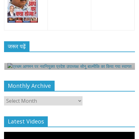
All Rights News
Bareilly
Uttar Pradesh
राजनीति
हॉट
राजनीतिक
प्रथम आगमन पर नवनियुक्त प्रदेश उपाध्यक्ष सोनू
जरूर पढ़ें
बाल्मीकि का किया गया स्वागत
August 6, 2021
Editor All Rights
0
Monthly Archive
Monthly
Archive
Latest Videos