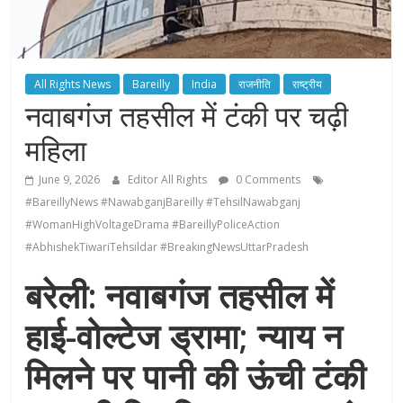
All Rights News
Bareilly
India
राजनीति
राष्ट्रीय
नवाबगंज तहसील में टंकी पर चढ़ी
महिला
June 9, 2026
Editor All Rights
0 Comments
#BareillyNews #NawabganjBareilly #TehsilNawabganj
#WomanHighVoltageDrama #BareillyPoliceAction
#AbhishekTiwariTehsildar #BreakingNewsUttarPradesh
बरेली: नवाबगंज तहसील में
हाई-वोल्टेज ड्रामा; न्याय न
मिलने पर पानी की ऊंची टंकी