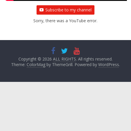
Subscribe to my channel
Sorry, there was a YouTube error.
Copyright © 2026
ALL RIGHTS
. All rights reserved.
Theme:
ColorMag
by ThemeGrill. Powered by
WordPress
.