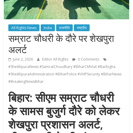
All Rights News
India
राजनीति
राष्ट्रीय
सम्राट चौधरी के दौरे पर शेखपुरा
अलर्ट
June 2, 2026
Editor All Rights
0 Comments
#SheikhpuraNews #SamratChoudhary #BiharCMVisit #Barbigha
#SheikhpuraAdministration #BiharPolice #VVIPSecurity #BiharNews
#BreakingNewsBihar
बिहार: सीएम सम्राट चौधरी
के सामस बुजुर्ग दौरे को लेकर
शेखपुरा प्रशासन अलर्ट,