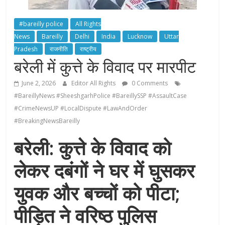
#bareilly police
All Rights
News
Bareilly
Delhi
India
Lucknow
Uttar
Pradesh
राजनीति
राष्ट्रीय
बरेली में कुत्ते के विवाद पर मारपीट
June 2, 2026
Editor All Rights
0 Comments
#BareillyNews #SheeshgarhPolice #BareillySSP #AssaultCase
#CrimeNewsUP #LocalDispute #LawAndOrder
#BreakingNewsBareilly
बरेली: कुत्ते के विवाद को
लेकर दबंगों ने घर में घुसकर
युवक और बच्चों को पीटा;
पीड़ित ने वरिष्ठ पुलिस