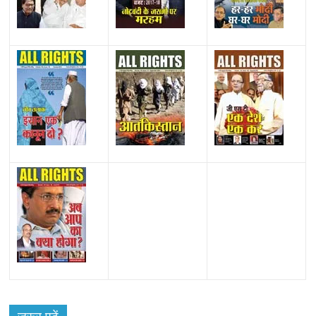
All Rights News
Bareilly
Uttar Pradesh
राजनीति
हॉट
राजनीतिक
प्रथम आगमन पर नवनियुक्त प्रदेश उपाध्यक्ष सोनू