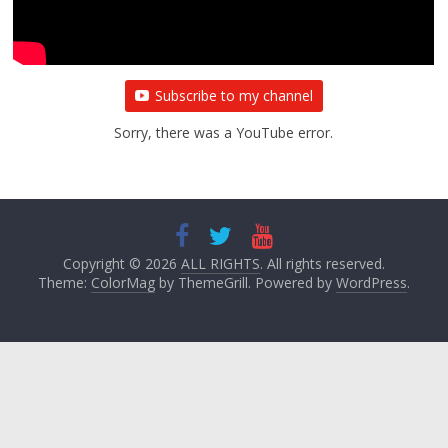
Subscribe to my channel
Sorry, there was a YouTube error.
Copyright © 2026
ALL RIGHTS
. All rights reserved.
Theme:
ColorMag
by ThemeGrill. Powered by
WordPress
.