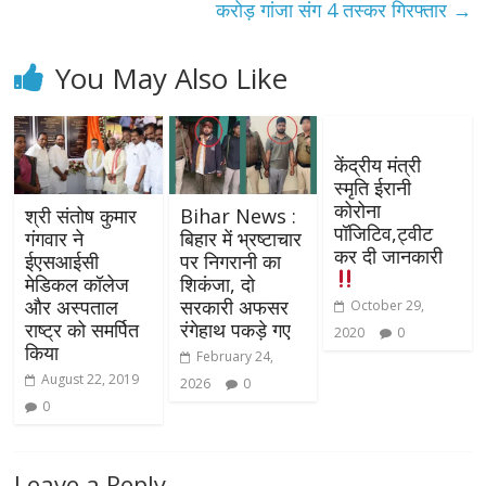
करोड़ गांजा संग 4 तस्कर गिरफ्तार
→
You May Also Like
केंद्रीय मंत्री
स्मृति ईरानी
कोरोना
श्री संतोष कुमार
Bihar News :
पॉजिटिव,ट्वीट
गंगवार ने
बिहार में भ्रष्टाचार
कर दी जानकारी
ईएसआईसी
पर निगरानी का
मेडिकल कॉलेज
शिकंजा, दो
और अस्‍पताल
सरकारी अफसर
October 29,
राष्‍ट्र को समर्पित
रंगेहाथ पकड़े गए
2020
0
किया
February 24,
August 22, 2019
2026
0
0
Leave a Reply