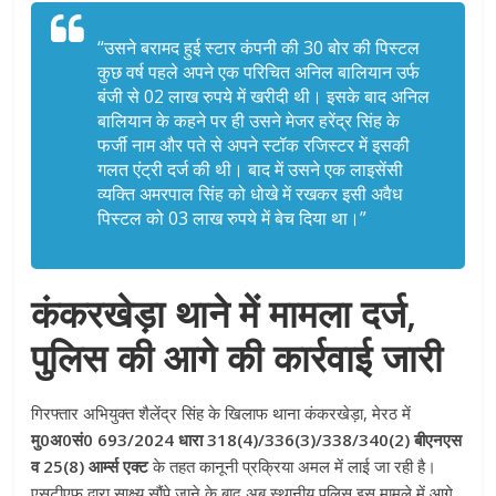
“उसने बरामद हुई स्टार कंपनी की 30 बोर की पिस्टल
कुछ वर्ष पहले अपने एक परिचित अनिल बालियान उर्फ
बंजी से 02 लाख रुपये में खरीदी थी
। इसके बाद अनिल
बालियान के कहने पर ही उसने मेजर हरेंद्र सिंह के
फर्जी नाम और पते से अपने स्टॉक रजिस्टर में इसकी
गलत एंट्री दर्ज की थी
। बाद में उसने एक लाइसेंसी
व्यक्ति अमरपाल सिंह को धोखे में रखकर इसी अवैध
पिस्टल को 03 लाख रुपये में बेच दिया था
।”
कंकरखेड़ा थाने में मामला दर्ज,
पुलिस की आगे की कार्रवाई जारी
गिरफ्तार अभियुक्त शैलेंद्र सिंह के खिलाफ थाना कंकरखेड़ा, मेरठ में
मु0अ0सं0 693/2024 धारा 318(4)/336(3)/338/340(2) बीएनएस
व 25(8) आर्म्स एक्ट
के तहत कानूनी प्रक्रिया अमल में लाई जा रही है
।
एसटीएफ द्वारा साक्ष्य सौंपे जाने के बाद अब स्थानीय पुलिस इस मामले में आगे