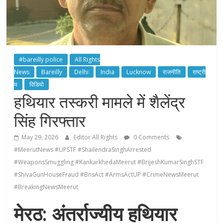
#bareilly police
All Rights
News
Bareilly
Delhi
India
Lucknow
राजनीति
राष्ट्री
य
विडियो
हथियार तस्करी मामले में शैलेंद्र
सिंह गिरफ्तार
May 29, 2026
Editor All Rights
0 Comments
#MeerutNews #UPSTF #ShailendraSinghArrested
#WeaponsSmuggling #KankarkhedaMeerut #BrijeshKumarSinghSTF
#ShivaGunHouseFraud #BnsAct #ArmsActUP #CrimeNewsMeerut
#BreakingNewsMeerut
मेरठ: अंतर्राज्यीय हथियार