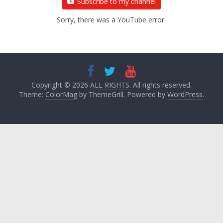
Subscribe to my channel
Sorry, there was a YouTube error.
Copyright © 2026
ALL RIGHTS
. All rights reserved.
Theme:
ColorMag
by ThemeGrill. Powered by
WordPress
.