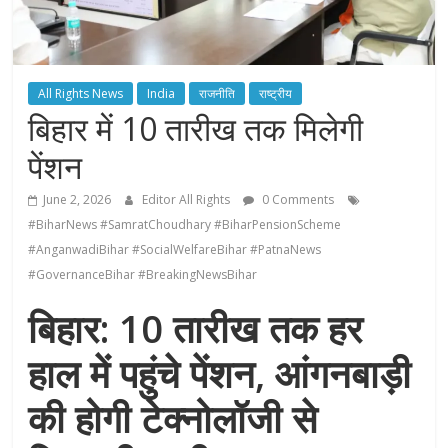
All Rights News
India
राजनीति
राष्ट्रीय
बिहार में 10 तारीख तक मिलेगी
पेंशन
June 2, 2026
Editor All Rights
0 Comments
#BiharNews #SamratChoudhary #BiharPensionScheme
#AnganwadiBihar #SocialWelfareBihar #PatnaNews
#GovernanceBihar #BreakingNewsBihar
बिहार: 10 तारीख तक हर
हाल में पहुंचे पेंशन, आंगनबाड़ी
की होगी टेक्नोलॉजी से