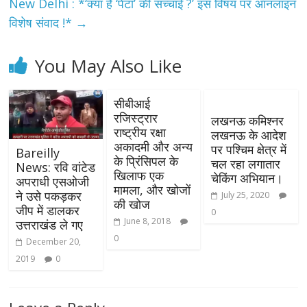
New Delhi : *‘क्या है ‘पेटा’ की सच्चाई ?’ इस विषय पर ऑनलाइन
विशेष संवाद !*
→
You May Also Like
सीबीआई
रजिस्ट्रार
लखनऊ कमिश्नर
राष्ट्रीय रक्षा
लखनऊ के आदेश
अकादमी और अन्य
पर पश्चिम क्षेत्र में
Bareilly
के प्रिंसिपल के
चल रहा लगातार
News: रवि वांटेड
खिलाफ एक
चेकिंग अभियान।
अपराधी एसओजी
मामला, और खोजों
ने उसे पकड़कर
July 25, 2020
की खोज
जीप में डालकर
0
June 8, 2018
उत्तराखंड ले गए
0
December 20,
2019
0