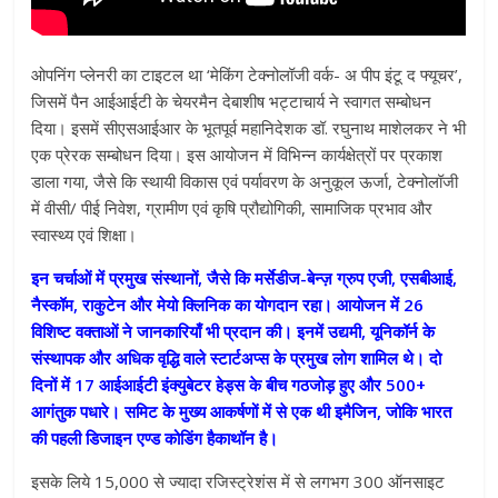
ओपनिंग प्‍लेनरी का टाइटल था ‘मेकिंग टेक्‍नोलॉजी वर्क- अ पीप इंटू द फ्यूचर’,
जिसमें पैन आईआईटी के चेयरमैन देबाशीष भट्टाचार्य ने स्‍वागत सम्‍बोधन
दिया। इसमें सीएसआईआर के भूतपूर्व महानिदेशक डॉ. रघुनाथ माशेलकर ने भी
एक प्रेरक सम्‍बोधन दिया। इस आयोजन में विभिन्‍न कार्यक्षेत्रों पर प्रकाश
डाला गया, जैसे कि स्‍थायी विकास एवं पर्यावरण के अनुकूल ऊर्जा, टेक्‍नोलॉजी
में वीसी/ पीई निवेश, ग्रामीण एवं कृषि प्रौद्योगिकी, सामाजिक प्रभाव और
स्‍वास्‍थ्‍य एवं शिक्षा।
इन चर्चाओं में प्रमुख संस्‍थानों, जैसे कि मर्सेडीज-बेन्‍ज़ ग्रुप एजी, एसबीआई,
नैस्‍कॉम, राकुटेन और मेयो क्लिनिक का योगदान रहा। आयोजन में 26
विशिष्‍ट वक्‍ताओं ने जानकारियाँ भी प्रदान की। इनमें उद्यमी, यूनिकॉर्न के
संस्‍थापक और अधिक वृद्धि वाले स्‍टार्टअप्‍स के प्रमुख लोग शामिल थे। दो
दिनों में 17 आईआईटी इंक्‍युबेटर हेड्स के बीच गठजोड़ हुए और 500+
आगंतुक पधारे। समिट के मुख्‍य आकर्षणों में से एक थी इमैजिन, जोकि भारत
की पहली डिजाइन एण्‍ड कोडिंग हैकाथॉन है।
इसके लिये 15,000 से ज्‍यादा रजिस्‍ट्रेशंस में से लगभग 300 ऑनसाइट