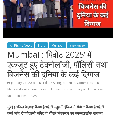
All Rights News
India
Mumbai
लाइफ-स्टाइल
Mumbai : ‘पिवोट 2025’ में
एकजुट हुए टेक्‍नोलॉजी, पॉलिसी तथा
बिजनेस की दुनिया के कई दिग्‍गज
January 27, 2025
Editor All Rights
0 Comments
Many stalwarts from the world of technology policy and business
united in 'Pivot 2025'
मुंबई (अनिल बेदाग): पैनआईआईटी एलुमनी इंडिया ने पिवोट: पैनआईआईटी
वर्ल्‍ड ऑफ टेक्‍नोलॉजी समिट के तीसरे संस्‍करण का सफलतापूर्वक समापन