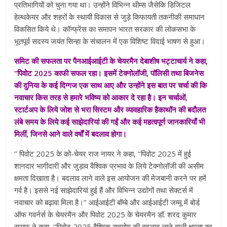
प्रतिभागियों को चुना गया था। उन्‍होंने विभिन्‍न थीम्‍स जैसेकि डिजिटल
हेल्‍थकेयर और शहरों के स्‍थायी विकास से जुड़े किफायती तकनीकी समाधान
विकसित किये थे। कॉन्‍फ्रेंस का समापन भारत सरकार की लोकसभा के
भूतपूर्व सदस्‍य जयंत सिन्‍हा के संचालन में एक विशिष्‍ट विदाई भाषण से हुआ।
समिट की सफलता पर पैनआईआईटी के चेयरमैन देबाशीष भट्टाचार्य ने कहा,
‘‘पिवोट 2025 काफी सफल रहा। इसमें टेक्‍नोलॉजी, पॉलिसी तथा बिजनेस
की दुनिया के कई दिग्‍गज एक साथ आए और उन्‍होंने इस बात पर चर्चा की कि
नवाचार किस तरह से हमारे भविष्‍य को आकार दे रहा है। इन चर्चाओं,
स्‍टार्टअप के लिये जोश से भरा सिस्‍टम और व्‍यावहारिक हैकाथॉन की बदौलत
लंबे समय के लिये कई साझेदारियां की गईं और कई महत्‍वपूर्ण जानकारियाँ भी
मिलीं, जिनसे आने वाले वर्षों में बदलाव होगा।
’’ पिवोट 2025 के को-चेयर राज नायर ने कहा, ‘‘पिवोट 2025 में हुई
शानदार भागीदारी और जुड़ाव वैश्विक प्रभाव के लिये टेक्‍नोलॉजी की असीम
क्षमता दिखाता है। बदलाव लाने वाले इस आयोजन की मेजबानी करने पर हमें
गर्व है। इससे नई साझेदारियां हुई हैं और विभिन्‍न उद्योगों तथा सेक्‍टर्स में
नवाचार को बढ़ावा मिला है।’’ आईआईटी बॉम्‍बे और आईआईटी जम्‍मू में बोर्ड
ऑफ गवर्नर्स के चेयरमैन और पिवोट 2025 के चेयरमैन डॉ. शरद कुमार
सराफ ने कहा, ‘‘पिवोट 2025 वैश्विक सहयोग की बदलाव लाने वाली क्षमता का