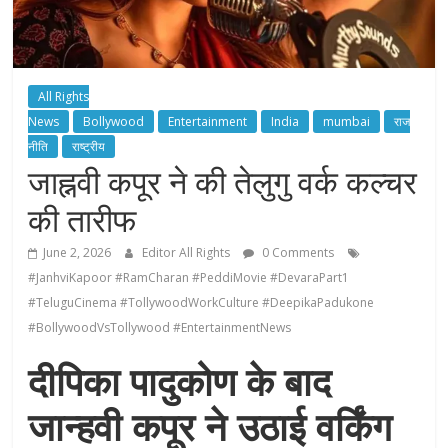
All Rights
News
Bollywood
Entertainment
India
mumbai
राज
नीति
राष्ट्रीय
जाह्नवी कपूर ने की तेलुगु वर्क कल्चर
की तारीफ
June 2, 2026
Editor All Rights
0 Comments
#JanhviKapoor #RamCharan #PeddiMovie #DevaraPart1
#TeluguCinema #TollywoodWorkCulture #DeepikaPadukone
#BollywoodVsTollywood #EntertainmentNews
दीपिका पादुकोण के बाद
जान्हवी कपूर ने उठाई वर्किंग