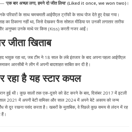
 था—
‘एक बार अच्छा लगा, हमने दो जीत लिया’ (Liked it once, we won two)
।
नके परिवारों के साथ चमचमाती आईपीएल ट्रॉफी के साथ पोज देते हुए देखा गया।
ाह का ठिकाना नहीं था, जिसे देखकर फैंस सोशल मीडिया पर उनकी लगातार तारीफ
ाया और अनुष्का उनके माथे पर किस (Kiss) करती नजर आईं।
ार जीता खिताब
 बेहद भावुक रहा था, जब टीम ने 18 साल के लंबे इंतजार के बाद अपना पहला आईपीएल
जमाकर आरसीबी ने लीग में अपनी बादशाहत साबित कर दी है।
कर रहा है यह स्टार कपल
ौरान हुई थी। कुछ सालों तक एक-दूसरे को डेट करने के बाद, दिसंबर 2017 में इटली
ने साल 2021 में अपनी बेटी वामिका और साल 2024 में अपने बेटे अकाय को जन्म
से दूर रखना पसंद करता है। खबरों के मुताबिक, वे पिछले कुछ समय से लंदन में रह
All Rights News
Bareilly
Uttar
 हैं।
Pradesh
राजनीति
हॉट राजनीतिक
प्रथम आगमन पर नवनियुक्त प्रद