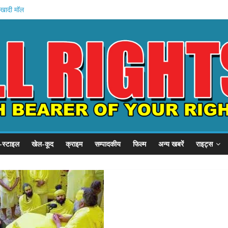
 खादी मॉल
 की शुरुआत
स्टल दौरा
1 हजार करोड़
 इनामी अरेस्ट
-स्टाइल
खेल-कूद
क्राइम
सम्पादकीय
फिल्म
अन्य खबरें
राइट्स