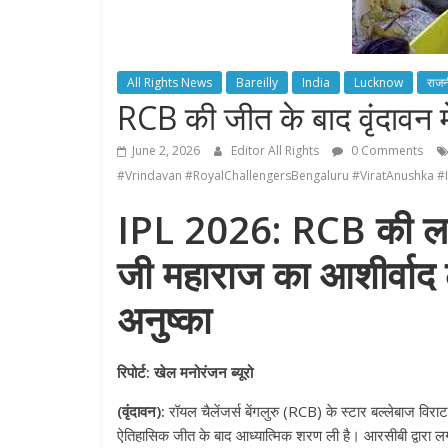
All Rights News
Bareilly
India
Lucknow
राजन
RCB की जीत के बाद वृंदावन मे
June 2, 2026
Editor All Rights
0 Comments
#Vrindavan #RoyalChallengersBengaluru #ViratAnushka #
IPL 2026: RCB की लगात
जी महाराज का आशीर्वाद ल
अनुष्का
रिपोर्ट: खेल मनोरंजन ब्यूरो
(वृंदावन):
रॉयल चैलेंजर्स बेंगलुरु (RCB) के स्टार बल्लेबाज विर
ऐतिहासिक जीत के बाद आध्यात्मिक शरण ली है। आरसीबी द्वारा