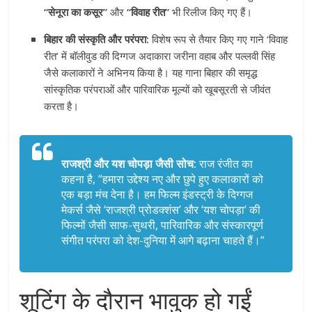
“सेनूरा का कसूर”
और
“विवाह रीत”
भी रिलीज किए गए हैं।
बिहार की संस्कृति और परंपरा:
विशेष रूप से तैयार किए गए गाने ‘विवाह
रीत’ में बॉलीवुड की दिग्गज अदाकारा जरीना वहाब और पल्लवी सिंह
जैसे कलाकारों ने अभिनय किया है। यह गाना बिहार की समृद्ध
सांस्कृतिक परंपराओं और पारिवारिक मूल्यों को खूबसूरती से जीवंत
करता है।
राजश्री और यश चोपड़ा जैसी सोच:
राज रंजीत का
कहना है, “हमारा उद्देश्य नए और छुपे हुए कलाकारों को
एक बड़ा मंच देना है। हम फिल्म इंडस्ट्री के दिग्गज
मेकर्स जैसे ‘राजश्री प्रोडक्शंस’ और ‘यश चोपड़ा’ की
फिल्मों जैसी साफ-सुथरी, पारिवारिक और संस्कारपूर्ण
संगीत परंपरा को देश-दुनिया में आगे बढ़ाना चाहते हैं।”
शूटिंग के दौरान भावुक हो गईं