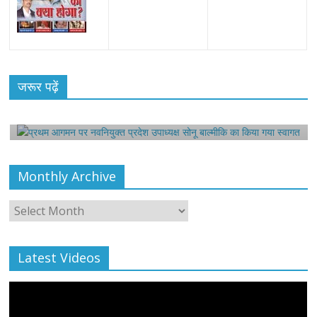
All Rights News
Bareilly
Uttar Pradesh
राजनीति
हॉट
राजनीतिक
प्रथम आगमन पर नवनियुक्त प्रदेश उपाध्यक्ष सोनू
जरूर पढ़ें
बाल्मीकि का किया गया स्वागत
August 6, 2021
Editor All Rights
0
Monthly Archive
Monthly
Archive
Latest Videos