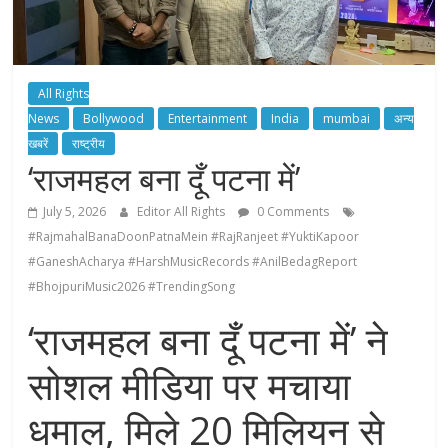
All Rights
News
Bollywood
Entertainment
India
mumbai
अन्य
खबरें
राष्ट्रीय
‘राजमहल बना दूँ पटना में’
July 5, 2026
Editor All Rights
0 Comments
#RajmahalBanaDoonPatnaMein #RajRanjeet #YuktiKapoor
#GaneshAcharya #HarshMusicRecords #AnilBedagReport
#BhojpuriMusic2026 #TrendingSong
‘राजमहल बना दूँ पटना में’ ने
सोशल मीडिया पर मचाया
धमाल, मिले 20 मिलियन से