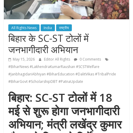
All Rights News
India
राष्ट्रीय
बिहार के SC-ST टोलों में
जनभागीदारी अभियान
May 15, 2026
Editor All Rights
0 Comments
#BiharNews #LakhendraKumarRaushan #SCSTWelfare
#JanbhagidariAbhiyan #BiharEducation #DalitVikas #TribalPride
#BiharGovt #ScholarshipDBT #PatnaUpdate
बिहार: SC-ST टोलों में 18
मई से शुरू होगा जनभागीदारी
अभियान; मंत्री लखेंद्र कुमार