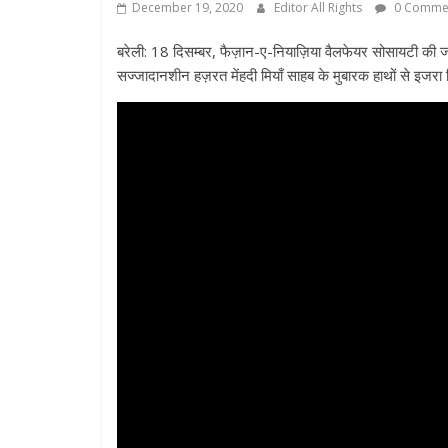
December 19, 2020
Editor All Rights
0 Comme
बरेली: 18 दिसम्बर, फैज़ान-ए-नियाज़िया वैलफेयर सोसायटी की
सज्जादानशीन हज़रत मेंहदी मियाँ साहब के मुबारक हाथों से इजरा