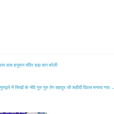
ाम दास हनुमान मंदिर बड़ा बाग बरेली
गुरुद्वारे में सिखों के नौवें गुरु गुरु तेग बहादुर जी शहीदी दिवस मनाया गया
Bareilly
Uttar
All Rights News
Bareilly
Uttar
हॉट राजनीतिक
Pradesh
राजनीति
हॉट राजनीतिक
र नवनियुक्त प्रदेश
समाजवादी पार्टी ने किया महंगाई क