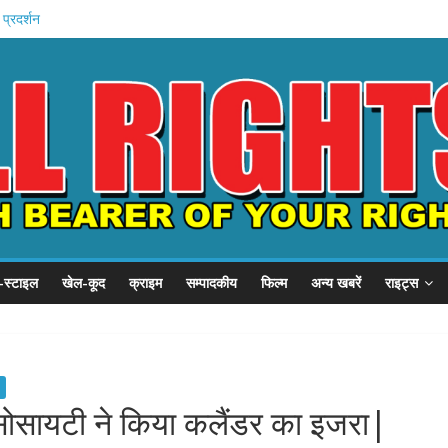
 प्रदर्शन
P से गुहार
छात्र संवाद
हन को कैद
शुरू
-स्टाइल
खेल-कूद
क्राइम
सम्पादकीय
फिल्म
अन्य खबरें
राइट्स
 सोसायटी ने किया कलैंडर का इजरा|