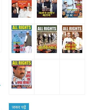
→
े
जरूर पढ़ें