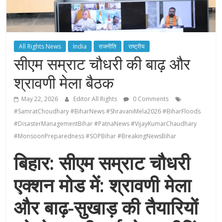
All Rights News
India
राजनीति
राष्ट्रीय
सीएम सम्राट चौधरी की बाढ़ और
श्रावणी मेला बैठक
May 22, 2026
Editor All Rights
0 Comments
#SamratChoudhary #BiharNews #ShravaniMela2026 #BiharFloods
#DisasterManagementBihar #PatnaNews #VijayKumarChaudhary
#MonsoonPreparedness #SOPBihar #BreakingNewsBihar
बिहार: सीएम सम्राट चौधरी
एक्शन मोड में: श्रावणी मेला
और बाढ़-सुखाड़ की तैयारियों