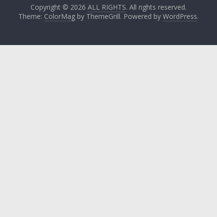
Copyright © 2026
ALL RIGHTS
. All rights reserved.
Theme:
ColorMag
by ThemeGrill. Powered by
WordPress
.