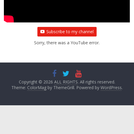
Subscribe to my channel
Sorry, there was a YouTube error.
Copyright © 2026
ALL RIGHTS
. All rights reserved.
Theme:
ColorMag
by ThemeGrill. Powered by
WordPress
.