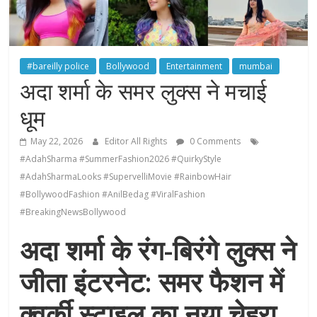
#bareilly police
Bollywood
Entertainment
mumbai
अदा शर्मा के समर लुक्स ने मचाई
धूम
May 22, 2026
Editor All Rights
0 Comments
#AdahSharma #SummerFashion2026 #QuirkyStyle
#AdahSharmaLooks #SupervelliMovie #RainbowHair
#BollywoodFashion #AnilBedag #ViralFashion
#BreakingNewsBollywood
अदा शर्मा के रंग-बिरंगे लुक्स ने
जीता इंटरनेट: समर फैशन में
क्वर्की स्टाइल का नया चेहरा