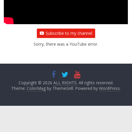
Subscribe to my channel
Sorry, there was a YouTube error.
Copyright © 2026
ALL RIGHTS
. All rights reserved.
Theme:
ColorMag
by ThemeGrill. Powered by
WordPress
.