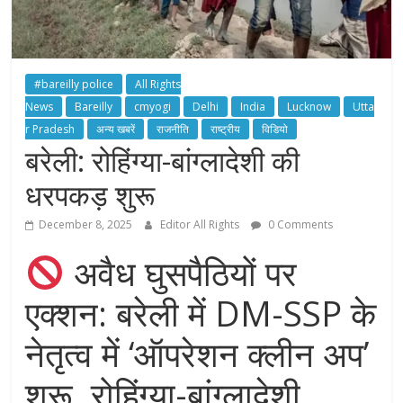
#bareilly police
All Rights
News
Bareilly
cmyogi
Delhi
India
Lucknow
Utta
r Pradesh
अन्य खबरें
राजनीति
राष्ट्रीय
विडियो
बरेली: रोहिंग्या-बांग्लादेशी की
धरपकड़ शुरू
December 8, 2025
Editor All Rights
0 Comments
अवैध घुसपैठियों पर
एक्शन: बरेली में DM-SSP के
नेतृत्व में ‘ऑपरेशन क्लीन अप’
शुरू, रोहिंग्या-बांग्लादेशी