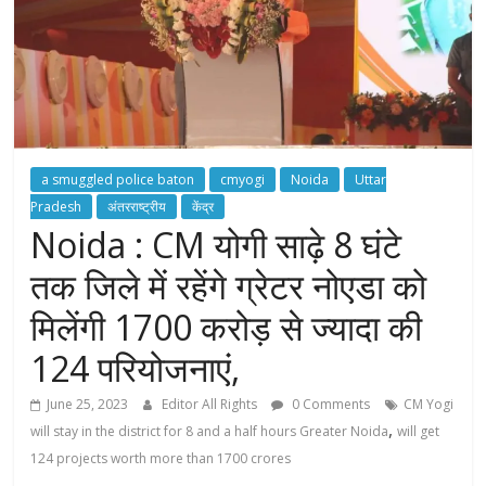
a smuggled police baton
cmyogi
Noida
Uttar
Pradesh
अंतरराष्ट्रीय
केंद्र
Noida : CM योगी साढ़े 8 घंटे
तक जिले में रहेंगे ग्रेटर नोएडा को
मिलेंगी 1700 करोड़ से ज्यादा की
124 परियोजनाएं,
June 25, 2023
Editor All Rights
0 Comments
CM Yogi
,
will stay in the district for 8 and a half hours Greater Noida
will get
124 projects worth more than 1700 crores