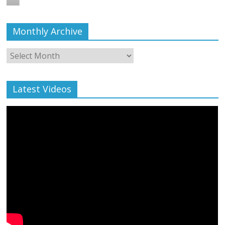
Monthly Archive
Monthly
Archive
Latest Videos
All Rights News
Bareilly
Uttar Pradesh
राजनीति
हॉट
राजनीतिक
प्रथम आगमन पर नवनियुक्त प्रदेश उपाध्यक्ष सोनू
बाल्मीकि का किया गया स्वागत
August 6, 2021
Editor All Rights
0