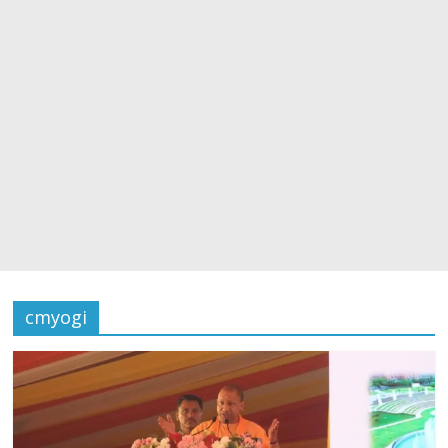
cmyogi