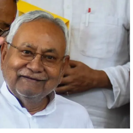
उपाध्यक्ष सोनू बाल्मीकि का किया ग
स्वागत
August 6, 2021
Editor All Rights
0
Bareilly
Uttar
हॉट राजनीतिक
 ने किया महंगाई के
न
Editor All Rights
0