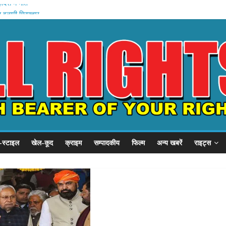
ादसे में मौत
 इनामी गिरफ्तार
ेल्थ पहल .
YC का हल्ला बोल
बदला जीवन
-स्टाइल
खेल-कूद
क्राइम
सम्पादकीय
फिल्म
अन्य खबरें
राइट्स