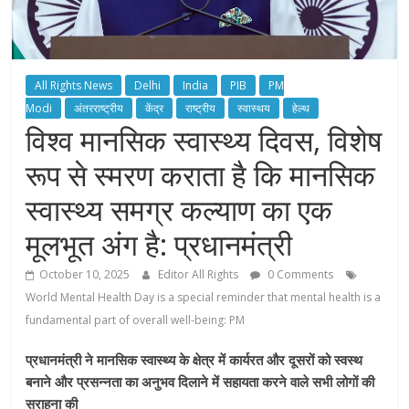
All Rights News
Delhi
India
PIB
PM
Modi
अंतरराष्ट्रीय
केंद्र
राष्ट्रीय
स्वास्थय
हेल्थ
विश्व मानसिक स्वास्थ्य दिवस, विशेष
रूप से स्‍मरण कराता है कि मानसिक
स्वास्थ्य समग्र कल्याण का एक
मूलभूत अंग है: प्रधानमंत्री
October 10, 2025
Editor All Rights
0 Comments
World Mental Health Day is a special reminder that mental health is a
fundamental part of overall well-being: PM
प्रधानमंत्री ने मानसिक स्वास्थ्य के क्षेत्र में कार्यरत और दूसरों को स्वस्थ
बनाने और प्रसन्‍नता का अनुभव दिलाने में सहायता करने वाले सभी लोगों की
सराहना की