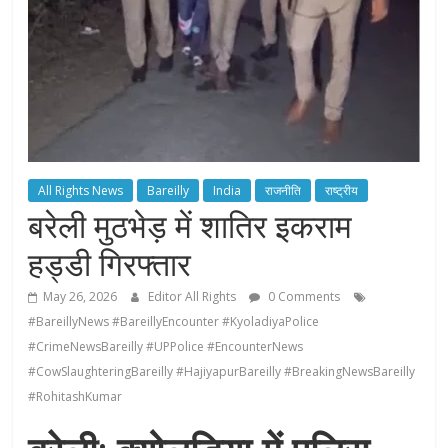
All Rights News
Bareilly
India
राजनीति
राष्ट्रीय
बरेली मुठभेड़ में शातिर इकराम
हड्डी गिरफ्तार
May 26, 2026
Editor All Rights
0 Comments
#BareillyNews #BareillyEncounter #KyoladiyaPolice
#CrimeNewsBareilly #UPPolice #EncounterNews
#CowSlaughteringBareilly #HajiyapurBareilly #BreakingNewsBareilly
#RohitashKumar