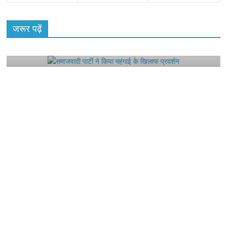
All Rights News
Bareilly
Uttar Pradesh
राजनीति
हॉट
राजनीतिक
जरूर पढ़ें
समाजवादी पार्टी ने किया महंगाई के खिलाफ प्रदर्शन
August 4, 2021
Editor All Rights
0