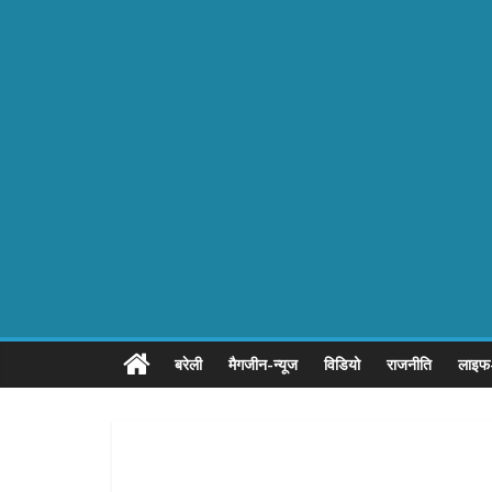
बरेली
मैगजीन-न्यूज
विडियो
राजनीति
लाइफ