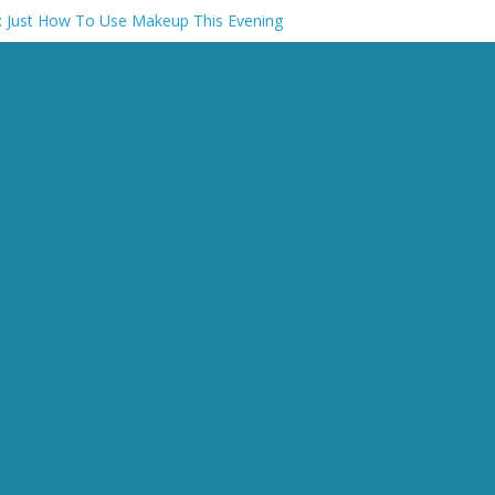
: Just How To Use Makeup This Evening
e a mature Girl | the Urban Dater
up aided by the best hookup websites
्रष्टाचार पर बड़ा एक्शन, सीनियर आईएएस अधिकारी अभिषेक प्रकाश सस्पेंड
ीव अभ्यारण का नाम बदलकर सुहेलदेव वन्य जीव अभ्यारण रखा जाये: मुख्यमंत्री