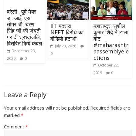
बरेली : पूर्व मेयर
डा. आई. एस.
तोमर चौ. चरण
IIT मद्रास:
महाराष्ट्र: सुशील
सिंह जी की जंयती
NEET विरोध का
कुमार शिंदे ने डाला
पर दी श्रृध्दांजलि,
वीडियो हटाओ
वोट
वितरित किये कंबल
#maharashtr
July 23, 2026
aassemblyele
December 23,
0
ctions
2020
0
October 22,
2019
0
Leave a Reply
Your email address will not be published.
Required fields are
marked
*
Comment
*