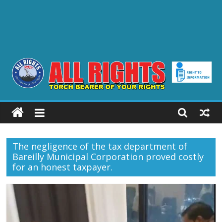
ALL
RIGHTS
The negligence of the tax department of
Torch
Bareilly Municipal Corporation proved costly
Bearer
for an honest taxpayer.
of
your
Rights