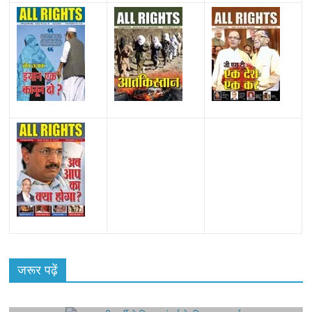
All Rights News
Bareilly
Uttar Pradesh
राजनीति
हॉट
राजनीतिक
जरूर पढ़ें
समाजवादी पार्टी ने किया महंगाई के खिलाफ प्रदर्शन
August 4, 2021
Editor All Rights
0