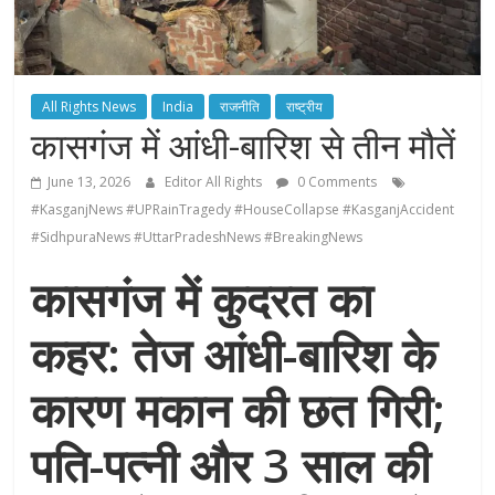
All Rights News
India
राजनीति
राष्ट्रीय
कासगंज में आंधी-बारिश से तीन मौतें
June 13, 2026
Editor All Rights
0 Comments
#KasganjNews #UPRainTragedy #HouseCollapse #KasganjAccident
#SidhpuraNews #UttarPradeshNews #BreakingNews
कासगंज में कुदरत का
कहर: तेज आंधी-बारिश के
कारण मकान की छत गिरी;
पति-पत्नी और 3 साल की