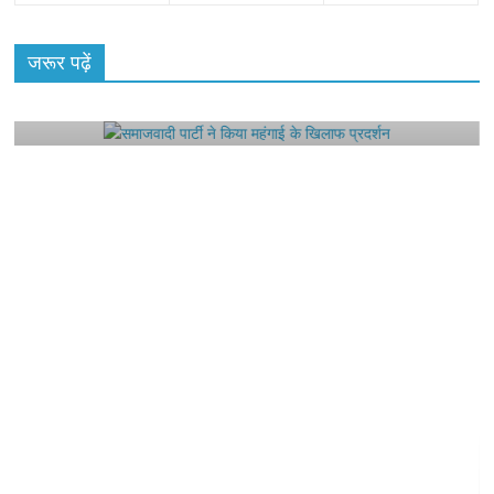
All Rights News
Bareilly
Uttar Pradesh
राजनीति
हॉट
राजनीतिक
जरूर पढ़ें
समाजवादी पार्टी ने किया महंगाई के खिलाफ प्रदर्शन
August 4, 2021
Editor All Rights
0