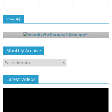
All Rights News
Bareilly
Uttar Pradesh
राजनीति
हॉट
राजनीतिक
जरूर पढ़ें
समाजवादी पार्टी ने किया महंगाई के खिलाफ प्रदर्शन
August 4, 2021
Editor All Rights
0
Monthly Archive
Monthly
Archive
Latest Videos