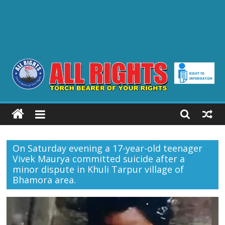
ALL
RIGHTS
On Saturday evening a 17-year-old teenager
Torch
Vivek Maurya committed suicide after a
Bearer
minor dispute in Khuli Tarpur village of
of
Bhamora area.
your
Rights